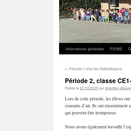
Informations générales
PS/MS
G
←
Période 1 chez les Petits/Moyens
Période 2, classe CE1
Publié le
22/12/2025
par
direction-stsauv
Lors de cette période, les élèves o
courants d’air. Ils ont énormément a
qui peuvent être trompeuses.
Nous avons également travaillé l’esp