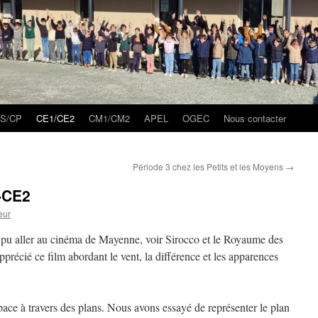
S/CP
CE1/CE2
CM1/CM2
APEL
OGEC
Nous contacter
Période 3 chez les Petits et les Moyens
→
-CE2
eur
nt pu aller au cinéma de Mayenne, voir Sirocco et le Royaume des
pprécié ce film abordant le vent, la différence et les apparences
ace à travers des plans. Nous avons essayé de représenter le plan