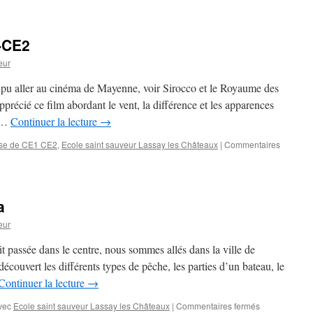
-CE2
eur
nt pu aller au cinéma de Mayenne, voir Sirocco et le Royaume des
pprécié ce film abordant le vent, la différence et les apparences
s …
Continuer la lecture
→
sse de CE1 CE2
,
Ecole saint sauveur Lassay les Châteaux
|
Commentaires
a
eur
t passée dans le centre, nous sommes allés dans la ville de
écouvert les différents types de pêche, les parties d’un bateau, le
Continuer la lecture
→
sur
vec
Ecole saint sauveur Lassay les Châteaux
|
Commentaires fermés