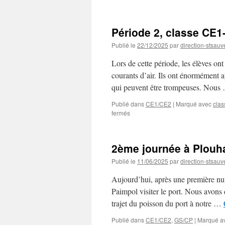
Deuxième
partie
de
Période 2, classe CE1
l’année
CE1-
Publié le
22/12/2025
par
direction-stsauv
CE2
Lors de cette période, les élèves o
courants d’air. Ils ont énormément a
qui peuvent être trompeuses. Nou
Publié dans
CE1/CE2
|
Marqué avec
cla
sur
fermés
Période
2,
classe
2ème journée à Plouh
CE1-
CE2
Publié le
11/06/2025
par
direction-stsauv
Aujourd’hui, après une première nui
Paimpol visiter le port. Nous avons d
trajet du poisson du port à notre …
Publié dans
CE1/CE2
,
GS/CP
|
Marqué a