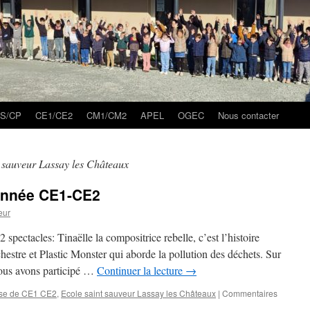
S/CP
CE1/CE2
CM1/CM2
APEL
OGEC
Nous contacter
t sauveur Lassay les Châteaux
’année CE1-CE2
eur
pectacles: Tinaëlle la compositrice rebelle, c’est l’histoire
chestre et Plastic Monster qui aborde la pollution des déchets. Sur
nous avons participé …
Continuer la lecture
→
sse de CE1 CE2
,
Ecole saint sauveur Lassay les Châteaux
|
Commentaires