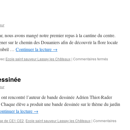
2ème
journée
à
Plouha
eur
ar, nous avons mangé notre premier repas à la cantine du centre.
er sur le chemin des Douaniers afin de découvrir la flore locale
nombril …
Continuer la lecture
→
sur
vec
Ecole saint sauveur Lassay les Châteaux
|
Commentaires fermés
1ère
journée
à
essinée
Plouha
eur
 ont rencontré l’auteur de bande dessinée Adrien Thiot-Rader
. Chaque élève a produit une bande dessinée sur le thème du jardin
ontinuer la lecture
→
sse de CE1 CE2
,
Ecole saint sauveur Lassay les Châteaux
|
Commentaires