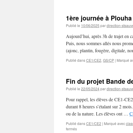
1ère journée à Plouha
Publié le
10/06/2025
par
direction-stsauv
Aujourd’hui, après 3h de trajet en c
Puis, nous sommes allés nous promen
(ajonc, plantin, fougère, digitale, 
Publié dans
CE1/CE2
,
GS/CP
|
Marqué a
Fin du projet Bande d
Publié le
22/05/2024
par
direction-stsauv
Pour rappel, les élèves de CE1-CE2
durant 8 heures s’étalant sur 2 mois
ou de la nature. Les élèves ont …
C
Publié dans
CE1/CE2
|
Marqué avec
cla
sur
fermés