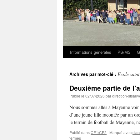
Informations générales
PS/MS
G
Ecole sain
Archives par mot-clé :
Deuxième partie de l
Publié le
02/07/2026
par
direction-stsauv
Nous sommes allés à Mayenne voir 2 s
d’une jeune fille racontée par un or
le terrain de football de Mayenne, 
Publié dans
CE1/CE2
|
Marqué avec
cla
sur
fermés