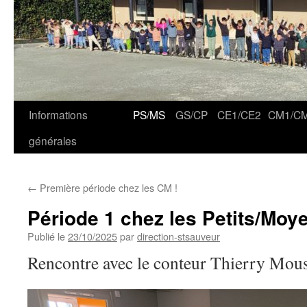
Informations
PS/MS
GS/CP
CE1/CE2
CM1/C
générales
←
Première période chez les CM !
Période 1 chez les Petits/Moy
Publié le
23/10/2025
par
direction-stsauveur
Rencontre avec le conteur Thierry Mous