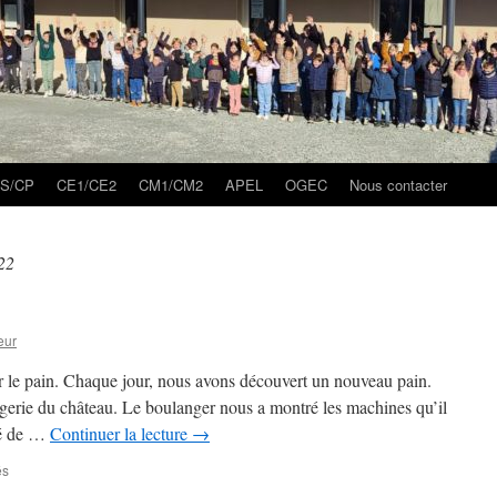
S/CP
CE1/CE2
CM1/CM2
APEL
OGEC
Nous contacter
22
eur
ur le pain. Chaque jour, nous avons découvert un nouveau pain.
gerie du château. Le boulanger nous a montré les machines qu’il
aré de …
Continuer la lecture
→
sur
és
Semaine