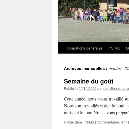
Informations générales
PS/MS
G
octobre 20
Archives mensuelles :
Semaine du goût
Publié le
20/10/2022
par
direction-stsauv
Cette année, nous avons travaillé s
Nous sommes allés visiter la boulan
utilise et le four. Nous avons prép
Publié dans
PS/MS
|
Commentaires ferm