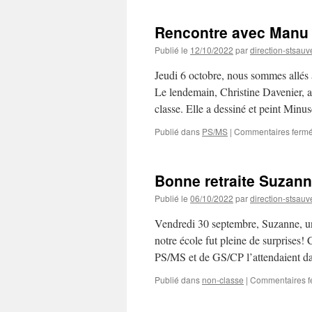
Rencontre avec Manu 
Publié le
12/10/2022
par
direction-stsauv
Jeudi 6 octobre, nous sommes allés
Le lendemain, Christine Davenier, aut
classe. Elle a dessiné et peint Min
Publié dans
PS/MS
|
Commentaires ferm
Bonne retraite Suzann
Publié le
06/10/2022
par
direction-stsauv
Vendredi 30 septembre, Suzanne, une
notre école fut pleine de surprises!
PS/MS et de GS/CP l’attendaient 
Publié dans
non-classe
|
Commentaires f