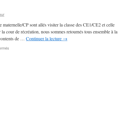
Suzanne!
eur
 maternelle/CP sont allés visiter la classe des CE1/CE2 et celle
a cour de récréation, nous sommes retournés tous ensemble à la
 contents de …
Continuer la lecture
→
sur
ermés
Première
sortie