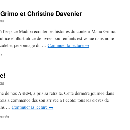
du
goût
Grimo et Christine Davenier
eur
 à l’espace Madiba écouter les histoires du conteur Manu Grimo.
rice et illustratrice de livres pour enfants est venue dans notre
usculette, personnage du …
Continuer la lecture
→
sur
és
Rencontre
avec
Manu
e!
Grimo
et
eur
Christine
Davenier
 de nos ASEM, a pris sa retraite. Cette dernière journée dans
 Cela a commencé dès son arrivée à l’école: tous les élèves de
dans …
Continuer la lecture
→
sur
ermés
Bonne
retraite