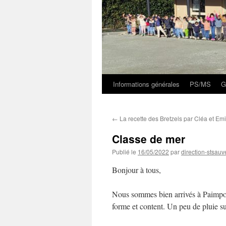
Informations générales
PS/MS
G
←
La recette des Bretzels par Cléa et Emi
Classe de mer
Publié le
16/05/2022
par
direction-stsauv
Bonjour à tous,
Nous sommes bien arrivés à Paimpol 
forme et content. Un peu de pluie su