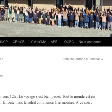
S/CP
CE1/CE2
CM1/CM2
APEL
OGEC
Nous contacter
lie
Première journée à Paimpol
→
eur
vers 12h . Le voyage s’est bien passé. Tout le monde est en
r la route mais le soleil commence à se montrer. A ce soir .