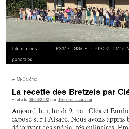
Informations
PS/MS
GS/CP
CE1/CE2
CM1/C
générales
←
Mi-Carême
La recette des Bretzels par Cl
Publié le
09/05/2022
par
direction-stsauveur
Aujourd’hui, lundi 9 mai, Cléa et Emili
exposé sur l’Alsace. Nous avons appris 
découvert des spécialités culinaires. Emi