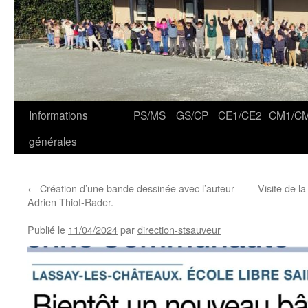
Informations
PS/MS
GS/CP
CE1/CE2
CM1/C
générales
←
Création d’une bande dessinée avec l’auteur
Visite de l
Adrien Thiot-Rader.
Publié le
11/04/2024
par
direction-stsauveur