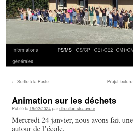
Informations
PS/MS
GS/CP
CE1/CE2
CM1/C
générales
←
Sortie à la Poste
Projet lectur
Animation sur les déchets
Publié le
15/02/2024
par
direction-stsauveur
Mercredi 24 janvier, nous avons fait un
autour de l’école.