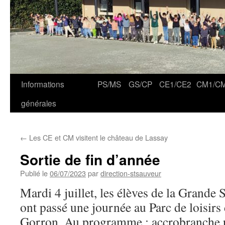
Informations
PS/MS
GS/CP
CE1/CE2
CM1/C
générales
←
Les CE et CM visitent le château de Lassay
Sortie de fin d’année
Publié le
06/07/2023
par
direction-stsauveur
Mardi 4 juillet, les élèves de la Grand
ont passé une journée au Parc de loisirs
Gorron. Au programme : accrobranche p