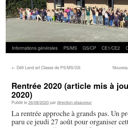
Informations générales
PS/MS
GS/CP
CE1/CE2
←
Défi Land art Classe de PS/MS/GS
Nouveau 
Rentrée 2020 (article mis à jou
2020)
Publié le
26/08/2020
par
direction-stsauveur
La rentrée approche à grands pas. Un pro
paru ce jeudi 27 août pour organiser cett