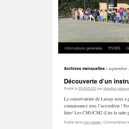
Informations générales
PS/MS
G
septembre
Archives mensuelles :
Découverte d’un instr
Publié le
20/09/2022
par
direction-stsauv
Le conservatoire de Lassay nous a p
connaissance avec l’accordéon ! No
faire! Les CM1/CM2 (Lire la suite
Publié dans
non-classe
|
Commentaires f