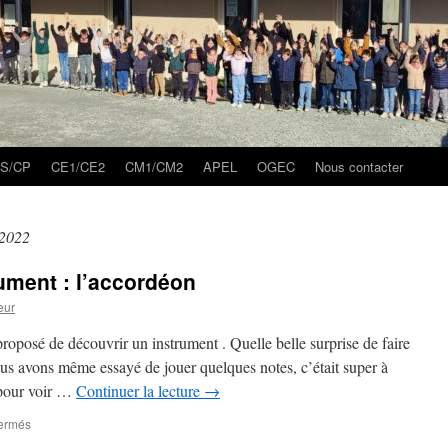
S/CP
CE1/CE2
CM1/CM2
APEL
OGEC
Nous contacter
 2022
ument : l’accordéon
eur
roposé de découvrir un instrument . Quelle belle surprise de faire
us avons même essayé de jouer quelques notes, c’était super à
 pour voir …
Continuer la lecture
→
sur
ermés
Découverte