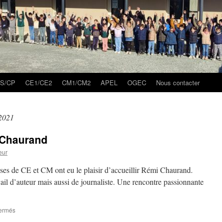
S/CP
CE1/CE2
CM1/CM2
APEL
OGEC
Nous contacter
2021
 Chaurand
eur
sses de CE et CM ont eu le plaisir d’accueillir Rémi Chaurand.
ail d’auteur mais aussi de journaliste. Une rencontre passionnante
sur
ermés
Rencontre