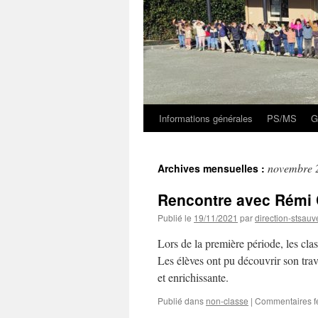
Informations générales
PS/MS
G
novembre 
Archives mensuelles :
Rencontre avec Rémi
Publié le
19/11/2021
par
direction-stsauv
Lors de la première période, les cla
Les élèves ont pu découvrir son trav
et enrichissante.
Publié dans
non-classe
|
Commentaires f