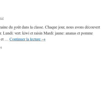
avec
Rémi
Chaurand
eur
maine du goût dans la classe. Chaque jour, nous avons découvert
r. Lundi: vert: kiwi et raisin Mardi: jaune: ananas et pomme
e et …
Continuer la lecture
→
sur
és
Semaine
du
goût